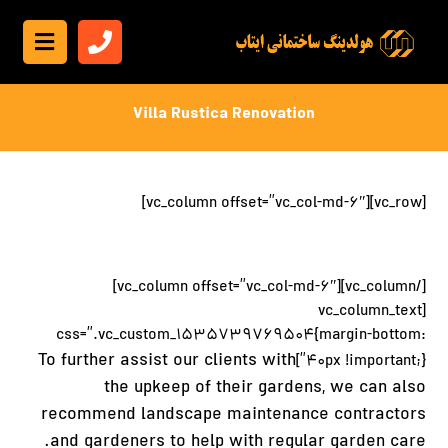
Villa Rustica Renovation
[vc_row][vc_column offset=”vc_col-md-6″]
[/vc_column][vc_column offset=”vc_col-md-6″]
[vc_column_text
css=”.vc_custom_1535739769504{margin-bottom:
To further assist our clients with
40px !important;}”]
the upkeep of their gardens, we can also
recommend landscape maintenance contractors
and gardeners to help with regular garden care.